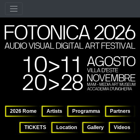
2
2026 Rome
agosto, 6º 2026, 10:00 am
|
novembre, 28º 2026, 11:30 pm
6 Agosto - 28 Novembre, 2026 | Roma
6 Agosto - 28 Novembre, 2026
Villa d'Este
,
Tivoli,
Accademia d’Ungheria
,
MAM - Media Art
2026 Rome
Artists
Programma
Partners
TICKETS
Location
Gallery
Videos