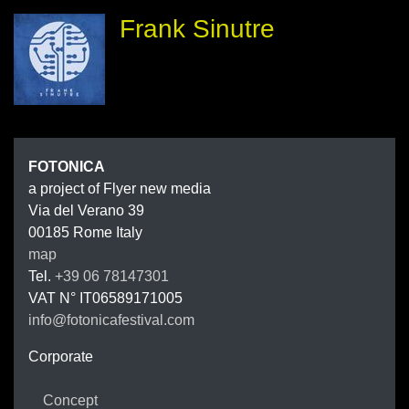
Frank Sinutre
FOTONIC
FOTONICA
a project of Flyer new media
Via del Verano 39
00185
Rome
Italy
map
Tel.
+39 06 78147301
VAT N°
IT06589171005
info@fotonicafestival.com
https://fotonicafestival.com
Corporate
Concept