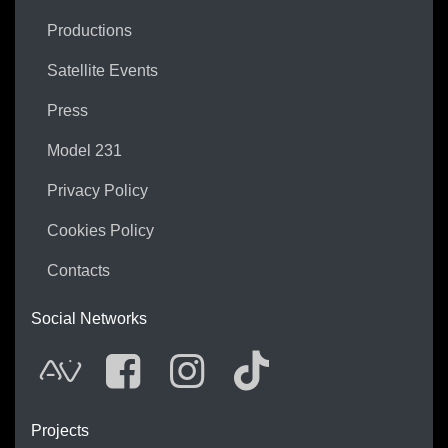
Productions
Satellite Events
Press
Model 231
Privacy Policy
Cookies Policy
Contacts
Social Networks
AVnode
Facebook
Instagram
Tik Tok
Projects