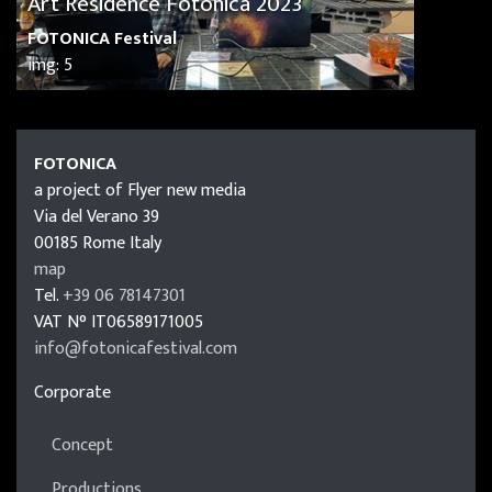
Art Residence Fotonica 2023
FOTONICA Festival
img: 5
FOTONICA
FOTONICA
a project of Flyer new media
Via del Verano 39
00185
Rome
Italy
map
Tel.
+39 06 78147301
VAT N°
IT06589171005
info@fotonicafestival.com
https://fotonicafestival.com
Corporate
Concept
Productions