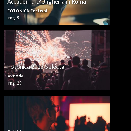
Accademia D'Ungheria in Roma
FOTONICA Festival
img: 9
Fotonica 2023 Selecta
AVnode
img: 29