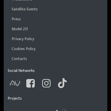
Satellite Events
Press
Model 231
Privacy Policy
Cookies Policy
Contacts
Social Networks
AVnode
Facebook
Instagram
Tik Tok
Projects