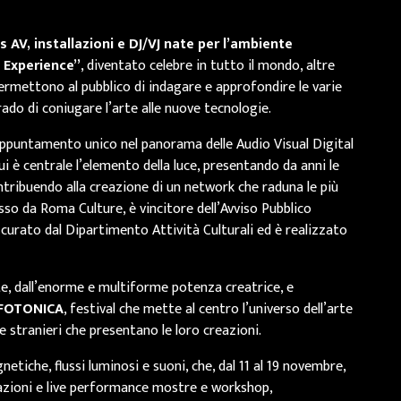
 AV, installazioni e DJ/VJ nate per l’ambiente
 Experience”
, diventato celebre in tutto il mondo, altre
ermettono al pubblico di indagare e approfondire le varie
rado di coniugare l’arte alle nuove tecnologie.
n appuntamento unico nel panorama delle Audio Visual Digital
ui è centrale l’elemento della luce, presentando da anni le
tribuendo alla creazione di un network che raduna le più
sso da Roma Culture, è vincitore dell’Avviso Pubblico
to dal Dipartimento Attività Culturali ed è realizzato
ente, dall’enorme e multiforme potenza creatrice, e
 FOTONICA
, festival che mette al centro l’universo dell’arte
i e stranieri che presentano le loro creazioni.
tiche, flussi luminosi e suoni, che, dal 11 al 19 novembre,
lazioni e live performance mostre e workshop,