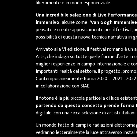
liberamente e in modo esponenziale.
Una incredibile selezione di Live Performances
immersivo,
alcune come
“Van Gogh Immersive
pensate e create appositamente per il festival, p
possibilità di questa nuova tecnica narrativa in g
Arrivato alla VI edizione, il festival romano è u
Arts, che indaga su tutte quelle forme d’arte in c
migliori esperienze in campo internazionale e con
importanti realtà del settore. Il progetto, promo
Contemporaneamente Roma 2020 – 2021 –2022 cura
in collaborazione con SIAE.
Il fotone è la più piccola particella di luce esist
partendo da questo concetto prende forma
digitale, con una ricca selezione di artisti italian
Un mondo fatto di campi e radiazioni elettromagne
vedranno letteralmente la luce attraverso instal