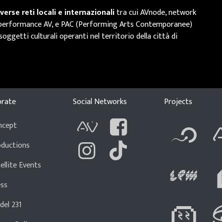
rse reti locali e internazionali
tra cui AVnode, network
lle performance AV, e PAC (Performing Arts Contemporanee)
oggetti culturali operanti nel territorio della città di
CA
orate
Social Networks
Projects
Fl
ncept
AVnode
Facebook
oductions
Li
ellite Events
Instagram
Tik Tok
ess
Di
el 231