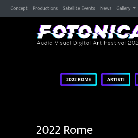
Concept
Productions
Satellite Events
News
Gallery
2022 Rome
2022 Rome
2022 ROME
ARTISTI
2022 Rome