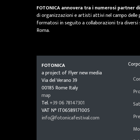
FOTONICA annovera tra i numerosi partner dive
di organizzazioni e artisti attivi nel campo de
formatosi in seguito a collaborazioni tra diversi s
Roma.
FOTONI
Corp
FOTONICA
a project of Flyer new media
Co
Via del Verano 39
00185
Rome
Italy
Pr
map
Tel.
+39 06 78147301
Sat
VAT N°
IT06589171005
Pr
info@fotonicafestival.com
https://fotonicafestival.com
Mod