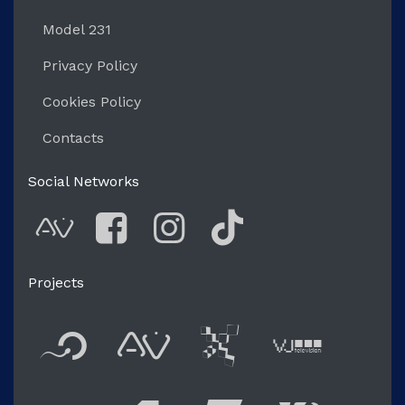
Model 231
Privacy Policy
Cookies Policy
Contacts
Social Networks
AVnode
Facebook
Instagram
Tik Tok
Projects
Flyer new media
International
Audio Vi
Vj t