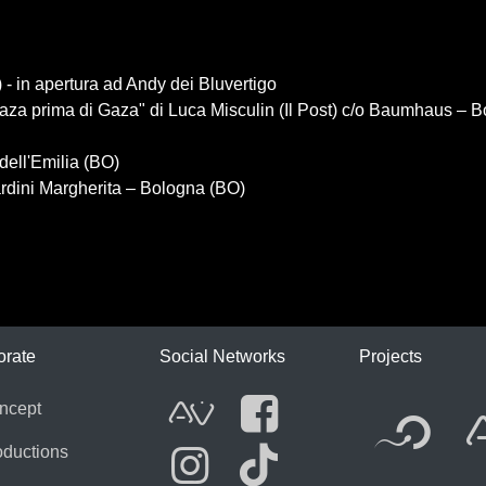
- in apertura ad Andy dei Bluvertigo
Gaza prima di Gaza" di Luca Misculin (Il Post) c/o Baumhaus – 
dell'Emilia (BO)
rdini Margherita – Bologna (BO)
ICA
orate
Social Networks
Projects
Fl
ncept
AVnode
Facebook
oductions