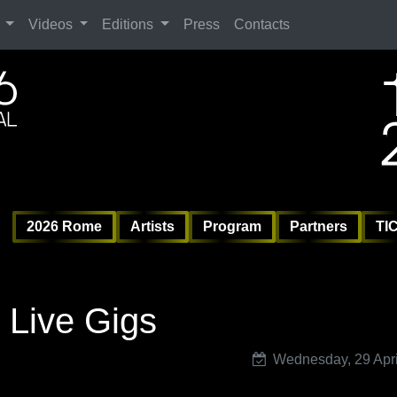
Search
Videos
Editions
Press
Contacts
ag
6 
6 
Vil
2026 Rome
Artists
Program
Partners
TI
 Live Gigs
Wednesday, 29 Apri