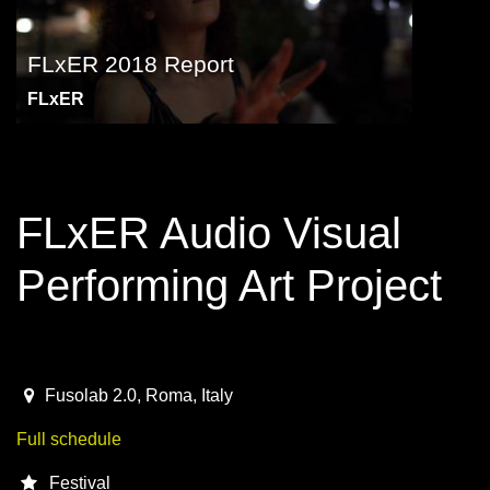
FLxER 2018 Report
FLxER
FLxER Audio Visual
Performing Art Project
May 21 - 27, Rome
2018-05-21T07:30:00.000Z
|
2018-05-27T23:00:00.000Z
Fusolab 2.0
,
Roma,
Italy
Full schedule
Festival