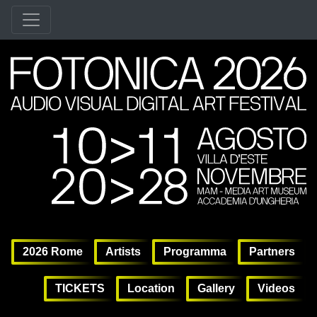
2
2026 Rome
agosto, 6º 2026, 10:00 am
|
novembre, 28º 2026, 11:30 pm
6 Agosto - 28 Novembre, 2026 | Roma
6 Agosto - 28 Novembre, 2026
Villa d'Este
,
Tivoli,
Accademia d’Ungheria
,
MAM - Media Art
2026 Rome
Artists
Programma
Partners
TICKETS
Location
Gallery
Videos