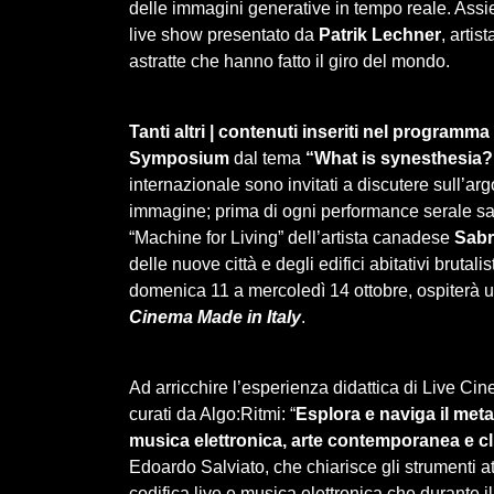
delle immagini generative in tempo reale. Assi
live show presentato da
Patrik Lechner
, artis
astratte che hanno fatto il giro del mondo.
Tanti altri | contenuti inseriti nel programma 
Symposium
dal tema
“What‌ ‌is‌ ‌synesthesia
internazionale sono‌ ‌invitati‌ ‌a‌ ‌discutere‌ ‌sull’arg
‌immagine; prima di ogni performance serale sar
“Machine for Living” dell’artista canadese
Sabr
delle nuove città e degli edifici abitativi brutalis
domenica 11 a mercoledì 14 ottobre, ospiterà un
Cinema Made in Italy
.
Ad arricchire l’esperienza didattica di Live Cin
curati da Algo:Ritmi: “
Esplora e naviga il met
musica elettronica, arte contemporanea e c
Edoardo Salviato, che chiarisce gli strumenti at
codifica live e musica elettronica che durante i