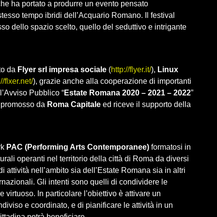
ha portato a ‌produrre‌ ‌‌un‌ ‌evento‌ ‌pensato‌
lo‌ ‌stesso‌ ‌tempo‌ ‌ibridi‌ ‌dell’Acquario Romano. ‌Il festival
esso dello spazio scelto, quello del seduttivo e intrigante
to da
Flyer srl impresa sociale
(
http://flyer.it/
),
Linux
//flxer.net/
), grazie anche alla cooperazione di importanti
ll’Avviso Pubblico “
Estate Romana 2020 – 2021 – 2022
”
le promosso da
Roma Capitale
ed riceve il supporto della
rk
PAC (Performing Arts Contemporanee)
formatosi in
urali operanti nel territorio della città di Roma da diversi
i attività nell’ambito sia dell’Estate Romana sia in altri
rnazionali. Gli intenti sono quelli di condividere le
irtuoso. In particolare l’obiettivo è attivare un
iso e coordinato, e di pianificare le attività in un
ittadina potrà beneficiare.