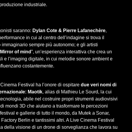
produzione industriale.
gonisti saranno:
Dylan Cote & Pierre Lafanechère
,
 performance in cui al centro dell’indagine si trova il
 immaginario sempre più autonomo; e gli artisti
Mirror of mind
”, un’esperienza interattiva che crea un
nali e l’imaging digitale, in cui melodie sonore ambient e
 influenzano costantemente.
 Cinema Festival ha l’onore di ospitare
due veri nomi di
ternazionale:
Maotik
, alias di Mathieu Le Sourd, la cui
ecnologia, abile nel costruire propri strumenti audiovisivi
di mondi 3D che aiutano a trasformare le percezioni
 festival e gallerie di tutto il mondo, da Mutek a Sonar,
 Factory Berlin e tantissimi altri. A Live Cinema Festival
ica della visione di un drone di sorveglianza che lavora su