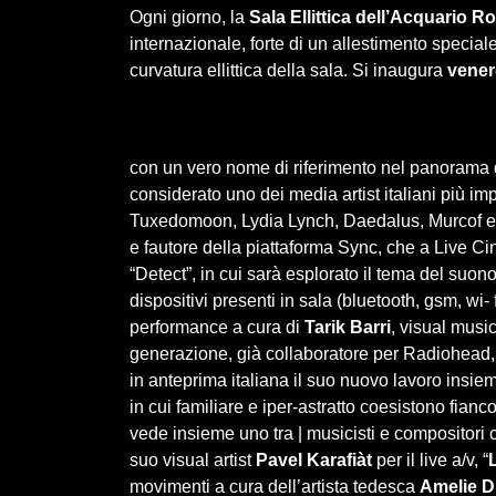
Ogni giorno, la
Sala Ellittica dell’Acquario
internazionale, forte di un allestimento specia
curvatura ellittica della sala. Si inaugura
vener
con un vero nome di riferimento nel panorama de
considerato uno dei media artist italiani più imp
Tuxedomoon, Lydia Lynch, Daedalus, Murcof e A
e fautore della piattaforma Sync, che a Live Ci
“Detect”, in cui sarà esplorato il tema del suon
dispositivi presenti in sala (bluetooth, gsm, wi- f
performance a cura di
Tarik Barri
, visual music
generazione, già collaboratore per Radiohead,
in anteprima italiana il suo nuovo lavoro insieme
in cui familiare e iper-astratto coesistono fianc
vede insieme uno tra | musicisti e compositori c
suo visual artist
Pavel Karafiàt
per il live a/v, “
movimenti a cura dell’artista tedesca
Amelie 