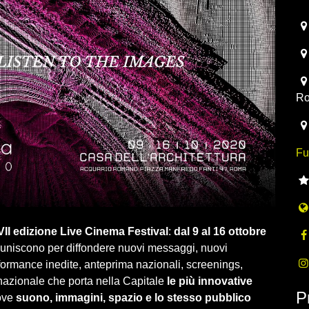
20
R
Fu
 VII edizione Live Cinema Festival
:
dal 9 al 16 ottobre
si uniscono per diffondere nuovi messaggi, nuovi
formance inedite, anteprima nazionali, screenings,
azionale che porta nella Capitale
le più innovative
P
dove
suono, immagini, spazio e lo stesso pubblico