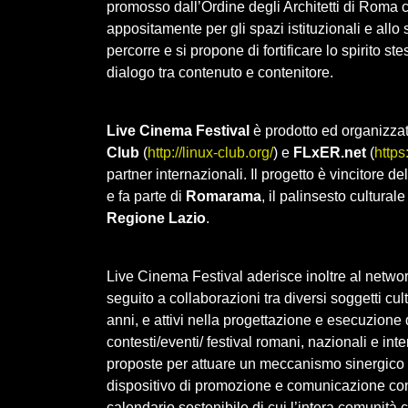
promosso dall’Ordine degli Architetti di Roma che 
‌appositamente‌ ‌per‌ ‌gli‌ ‌spazi‌ ‌istituzionali‌ ‌e‌ ‌al
percorre e si propone di fortificare lo spirito st
dialogo tra contenuto e contenitore.
Live Cinema Festival
è prodotto ed organizza
Club
(
http://linux-club.org/
) e
FLxER.net
(
https:
partner internazionali. Il progetto è vincitore de
e fa parte di
Romarama
, il palinsesto cultura
Regione Lazio
.
Live Cinema Festival aderisce inoltre al netwo
seguito a collaborazioni tra diversi soggetti cult
anni, e attivi nella progettazione e esecuzione d
contesti/eventi/ festival romani, nazionali e inte
proposte per attuare un meccanismo sinergico e v
dispositivo di promozione e comunicazione condiv
calendario sostenibile di cui l’intera comunità c