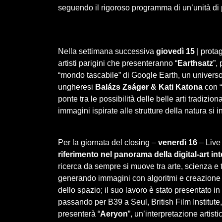
seguendo il rigoroso programma di un’unità di 
Nella settimana successiva
giovedì 15
| prota
artisti parigini che presenteranno “
Earthsatz
”,
“mondo tascabile” di Google Earth, un universo
ungheresi
Balázs Zságer & Kati Katona
con “
ponte tra le possibilità delle belle arti tradizio
immagini ispirate alle strutture della natura si
Per la giornata del closing –
venerdì 16
– Live
riferimento nel panorama della digital-art in
ricerca da sempre si muove tra arte, scienza e t
generando immagini con algoritmi e creazione 
dello spazio; il suo lavoro è stato presentato in
passando per B39 a Seul, British Film Institute,
presenterà “
Aeryon
”, un’interpretazione artist