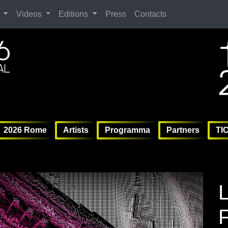
Search
Videos
Editions
Press
Contacts
ag
6 
6 
Vil
2026 Rome
Artists
Programma
Partners
TI
F