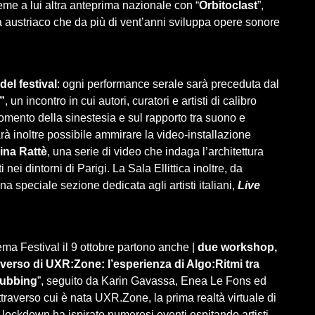
eme a lui altra anteprima nazionale con “
Orbitoclast
”,
ta austriaco che da più di vent’anni sviluppa opere sonore
del festival
: ogni performance serale sarà preceduta dal
?”
, un incontro in cui autori,‌ ‌curatori‌ ‌e‌ ‌artisti‌ ‌di calibro
omento‌ ‌della sinestesia‌ e sul‌ ‌rapporto‌ ‌tra‌ ‌suono‌ ‌e‌
à inoltre possibile ammirare la video-installazione
ina Rattè
, una serie di video che indaga l’architettura
ti nei dintorni di Parigi. La Sala Ellittica inoltre, da
a speciale sezione dedicata agli artisti italiani,
Live
ema Festival il 9 ottobre partono anche |
due workshop,
averso di UXR:Zone: l’esperienza di Algo:Ritmi tra
lubbing
”, seguito da Karin Gavassa, Enea Le Fons ed
traverso cui è nata UXR.Zone, la prima realtà virtuale di
l lockdown ha ispirato numerosi eventi ospitando artisti