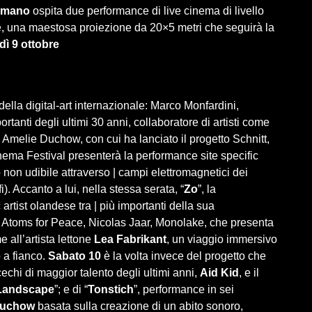
 Romano
ospita due performance di live cinema di livello
le, una maestosa proiezione da 20×5 metri che seguirà la
dì 9 ottobre
lla digital-art internazionale: Marco Monfardini,
ortanti degli ultimi 30 anni, collaboratore di artisti come
melie Duchow, con cui ha lanciato il progetto Schnitt,
nema Festival presenterà la performance site specific
o non udibile attraverso | campi elettromagnetici dei
i). Accanto a lui, nella stessa serata, “
Zo
”, la
 artist olandese tra | più importanti della sua
 Atoms for Peace, Nicolas Jaar, Monolake, che presenta
 all’artista lettone
Lea Fabrikant
, un viaggio immersivo
o a fianco.
Sabato 10
è la volta invece del progetto che
echi di maggior talento degli ultimi anni,
Aid Kid
, e il
Landscape
”; e di “
Tonstich
”, performance in sei
Duchow
basata sulla creazione di un abito sonoro,