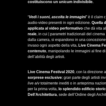
costituiscono un unicum indivisibile.
“
Vedi‌ ‌i‌ ‌suoni,‌ ‌ascolta‌ ‌le‌ ‌immagini
”‌ ‌è‌ ‌il‌ ‌cl
‌audio-video ‌presenti‌ ‌in‌ ‌ogni‌ ‌edizione.
Quella 
applicata al video performativo
che dà vita a
reale
, in cui | parametri tradizionali del cinema
dalla camera, si espandono in una concezione p
invaso ogni aspetto della vita,
Live Cinema Fest
contenuto
, manipolando le immagini al fine di
dell’abilità degli artisti.
Live Cinema Festival 2020
, con la direzione a
sorprese esclusive
: gran parte degli artisti i
live a/v
totalmente inediti o in anteprima nazio
per la prima volta,
lo splendido edificio stor
Dell’Architettura
, sede dell’Ordine degli Archi