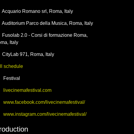
20-10-09T15:00:00.000Z
|
2020-10-16T23:30:00.000Z
Acquario Romano srl
,
Roma,
Italy
Auditorium Parco della Musica
,
Roma,
Italy
Fusolab 2.0 - Corsi di formazione Roma
,
oma,
Italy
CityLab 971
,
Roma,
Italy
ll schedule
Festival
livecinemafestival.com
www.facebook.com/livecinemafestival/
www.instagram.com/livecinemafestival/
roduction