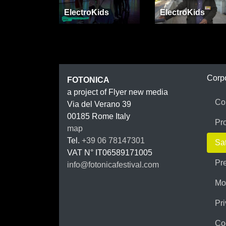
ElectroKids
ElectroKids
FOTON
Corp
FOTONICA
a project of Flyer new media
Co
Via del Verano 39
00185
Rome
Italy
Pr
map
Tel.
+39 06 78147301
Sat
VAT N°
IT06589171005
Pr
info@fotonicafestival.com
https://fotonicafestival.com
Mo
Pri
Co