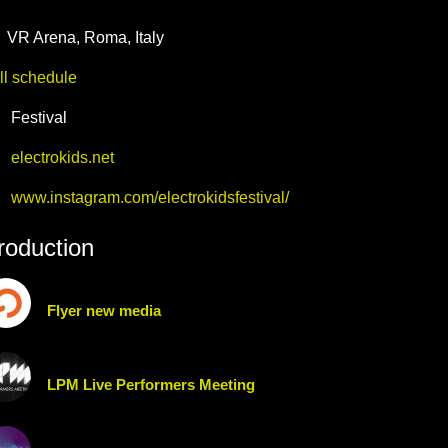
24-04-13T10:00:00.000Z
|
2024-04-27T23:30:00.000Z
VR Arena
,
Roma,
Italy
ll schedule
Festival
electrokids.net
www.instagram.com/electrokidsfestival/
roduction
Flyer new media
LPM Live Performers Meeting