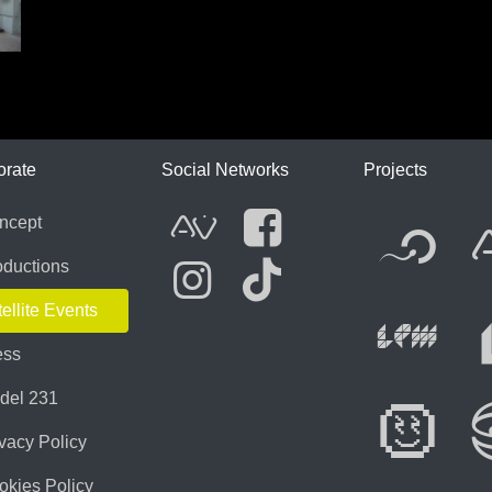
ICA
orate
Social Networks
Projects
Fl
ncept
AVnode
Facebook
oductions
ellite Events
Li
Instagram
Tik Tok
ess
del 231
Di
vacy Policy
okies Policy