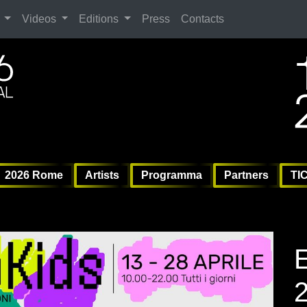
Search
Videos
Editions
Press
Contacts
ag
6 
6 
Vil
2026 Rome
Artists
Programma
Partners
TI
E