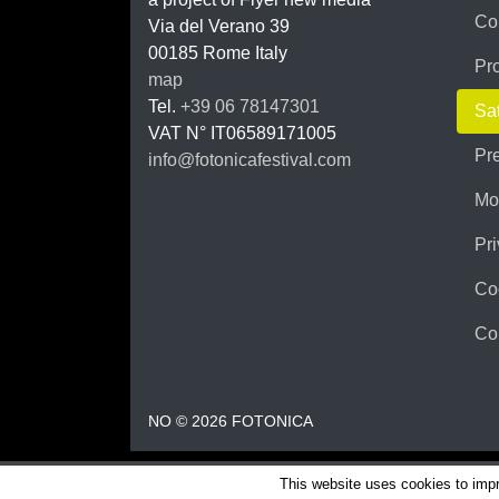
FOTON
Co
Via del Verano 39
00185
Rome
Italy
Pr
map
Tel.
+39 06 78147301
Sat
VAT N°
IT06589171005
Pr
info@fotonicafestival.com
https://fotonicafestival.com
Mo
Pri
Co
Co
NO © 2026 FOTONICA
This website uses cookies to impr