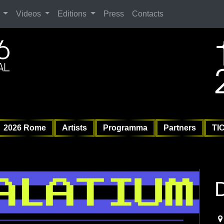
Search
Videos
Editions
Press
Contacts
ag
6 
6 
Vil
2026 Rome
Artists
Programma
Partners
TI
D
20