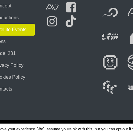
ICA
Fl
ncept
AVnode
Facebook
oductions
ellite Events
Li
Instagram
Tik Tok
ess
del 231
Di
vacy Policy
okies Policy
W
ntacts
ove your experience. We'll assume you're ok with this, but you can opt-out if