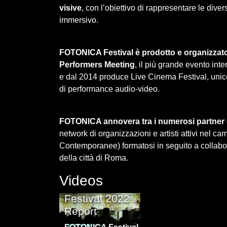
visive
, con l’obiettivo di rappresentare le dive
immersivo.
FOTONICA Festival è prodotto e organizzato
Performers Meeting
, il più grande evento int
e dal 2014 produce Live Cinema Festival, unico
di performance audio-video.
FOTONICA annovera tra i numerosi partner di
network di organizzazioni e artisti attivi nel 
Contemporanee) formatosi in seguito a collaborazi
della città di Roma.
Videos
Fotonica
Festival 2022
Report