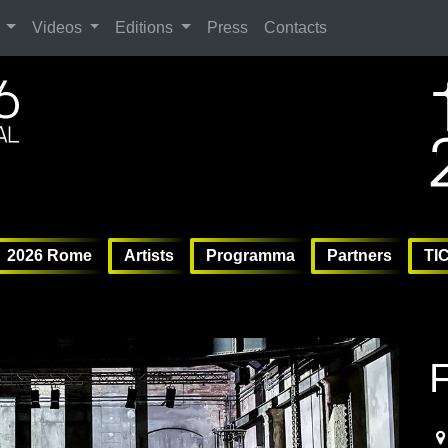
Search
Videos
Editions
Press
Contacts
ag
6 
6 
Vil
2026 Rome
Artists
Programma
Partners
TI
20