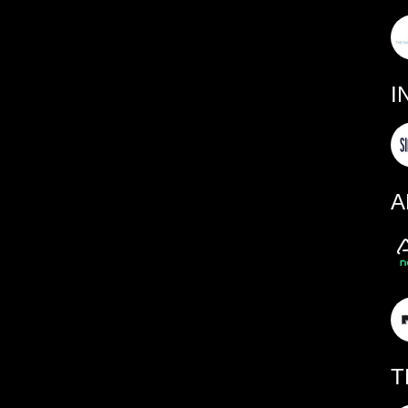
I
A
T