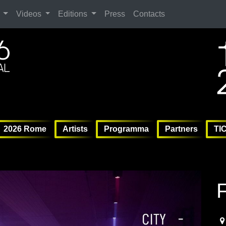
Search
Videos
Editions
Press
Contacts
ag
6 
6 
Vil
2026 Rome
Artists
Programma
Partners
TI
20